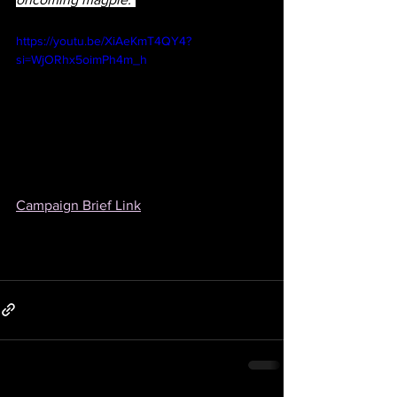
https://youtu.be/XiAeKmT4QY4?
si=WjORhx5oimPh4m_h
Campaign Brief Link