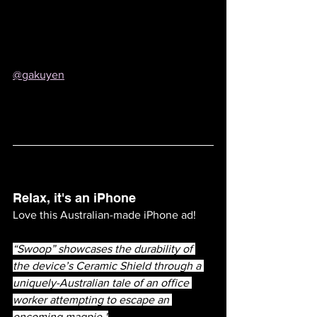
@gakuyen
Relax, it's an iPhone
Love this Australian-made iPhone ad!
“Swoop” showcases the durability of 
the device’s Ceramic Shield through a 
uniquely-Australian tale of an office 
worker attempting to escape an 
oncoming magpie."